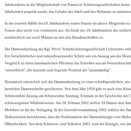
Jahrhunderts ist die Mitgliedschaft von Frauen in Schützengesellschaften keine 
Jahrhundert populär wurde, das Gehabe des Adels und des Hofstaats zu imitieren
In der zweiten Hälfte des19. Jahrhunderts waren Frauen als aktive Mitglieder
Frauen aber nicht von vornherein aus. Als Ende des 19. Jahrhunderts der sortli
ausdrücklich nur noch Männer an den den Bundesschießen zu.
Die Damenabteilung der Kgl. Privil. Scharfschützengesellschaft Lichtenfels wir
Ein fortschrittlicher und zukunftsweisender Schritt wie ein Auszug aus der Deu
Vergleich zu ihren hausfraulichen Pflichten das Schießen nur als Freizeitbesch
"unweiblich", die kniende und liegende Position als "unanständig".
Dynamisch entwickelt sich die Damenabteilung zu einer schießsportlichen, wie 
bestückte Damenscheibe geschossen.
Seit dem Jahr 1958 gibt es auch eine Kö
Schützenfest-Auszug am Schützenfest Sonntag. Erstmals in der Geschichte der Ge
schützengrüner Wildlederweste. Am 28. Februar 2002 stellen 18 Damen den Antr
Mehrheit ist für die Verlegung. In der Generalversammlung 2002 wählen die Dam
Diskussionen beschlossen, dass die Proklamation der Damenkönigin vom Herbstbal
Öffentlichkeit. Seit dem Schützen- und Volksfest 2003
wird die Königin, wie de