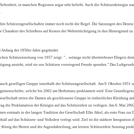
Seltenheit, in manchen Regionen sogar sehr beliebt. Auch die Schützenkönigin war de
.
 in den Schützengesellschaften immer noch nicht die Regel. Die Satzungen des De
che Charakter des Schießens auf Kosten der Wehrertüchtigung in den Hintergrund zu
d Anfang der 1950er Jahre gegründet.
tschen Schützenzeitung von 1957 zeigt: "... solange nicht übertriebener Ehrgeiz d
äftigung ansieht, wird sie uns Schützen vorwiegend Freude spenden." Das Luftgewehr
auch geselligen Gruppe innerhalb der Schützengesellschaft.
Am 9. Oktober 1951 wir
niginnenscheibe, welche bis 2002 am Herbsttanz proklamiert wird. Eine Grundlege
sellschaft treten die Damen als geschlossene Gruppe in einheitlicher Kleidung auf
ag die Proklamation der Königin auf das Schützenfest zu verlegen. Am 6. Mai 200
en erstmals in der langen Tradition der Gesellschaft Elke Jäkel, als erste Frau z
l auf das Schützen- und Volksfest verlegt wird. Ziel ist die stärkere Integration
r König der Herren und der Jugendabteilung, am letzten Schützenfest Sonntag prok