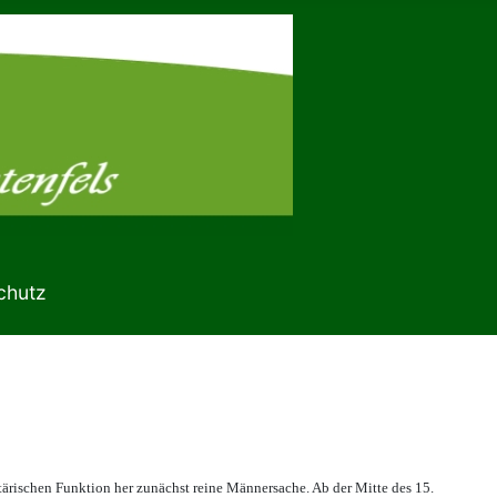
chutz
tärischen Funktion her zunächst reine Männersache. Ab der Mitte des 15.