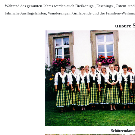
Während des gesamten Jahres werden auch Dreikönigs-, Faschings-, Ostern- un
Jährliche Ausflugsfahrten, Wanderungen, Grillabende und die Familien-Weihnac
unsere 
Schützendame