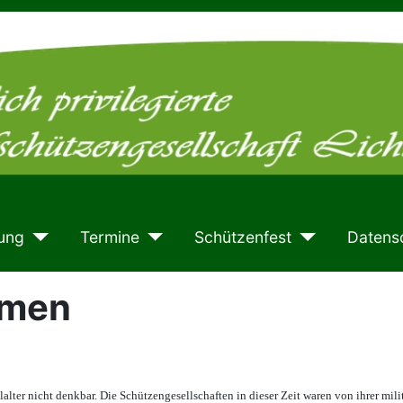
ung
Termine
Schützenfest
Datens
amen
ter nicht denkbar. Die Schützengesellschaften in dieser Zeit waren von ihrer mili