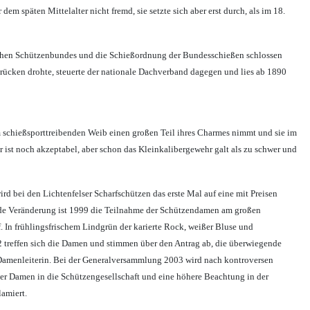
m späten Mittelalter nicht fremd, sie setzte sich aber erst durch, als im 18.
utschen Schützenbundes und die Schießordnung der Bundesschießen schlossen
 rücken drohte, steuerte der nationale Dachverband dagegen und lies ab 1890
em schießsporttreibenden Weib einen großen Teil ihres Charmes nimmt und sie im
 ist noch akzeptabel, aber schon das Kleinkalibergewehr galt als zu schwer und
d bei den Lichtenfelser Scharfschützen das erste Mal auf eine mit Preisen
nde Veränderung ist 1999 die Teilnahme der Schützendamen am großen
. In frühlingsfrischem Lindgrün der karierte Rock, weißer Bluse und
2 treffen sich die Damen und stimmen über den Antrag ab, die überwiegende
ur Damenleiterin. Bei der Generalversammlung 2003 wird nach kontroversen
 der Damen in die Schützengesellschaft und eine höhere Beachtung in der
lamiert.