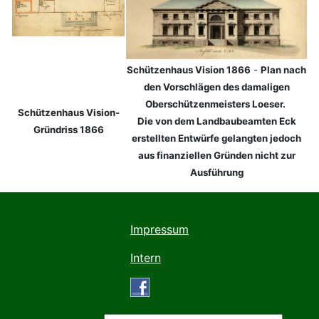
Schützenhaus Vision 1866
-
Plan nach
den Vorschlägen des damaligen
Oberschützenmeisters Loeser.
Schützenhaus Vision-
Die von dem Landbaubeamten Eck
Gründriss 1866
erstellten Entwürfe gelangten jedoch
aus finanziellen Gründen nicht zur
Ausführung
Impressum
Intern
Suchen ...